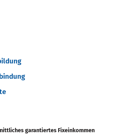
bildung
nbindung
te
n
ittliches garantiertes Fixeinkommen